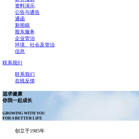
资料演示
公告与通告
通函
新闻稿
股东服务
企业管治
环境、社会及管治
信息
联系我们
联系我们
在线反馈
追求健康
你我一起成长
GROWING WITH YOU
FOR A BETTER LIFE
创立于1985年