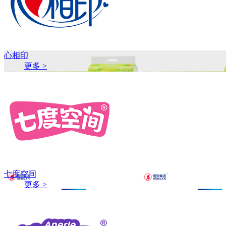
心相印
更多 >
七度空间
更多 >