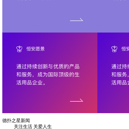
德扑之星新闻
关注生活 关爱人生