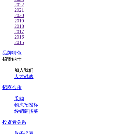
2022
2021
2020
2019
2018
2017
2016
2015
品牌特色
招贤纳士
加入我们
人才战略
招商合作
采购
物流招投标
经销商招募
投资者关系
财务报表