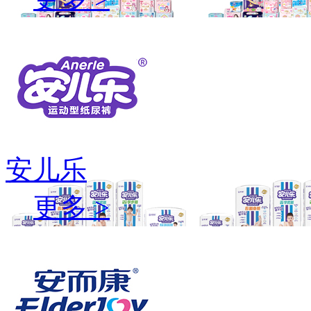
安儿乐
更多 >