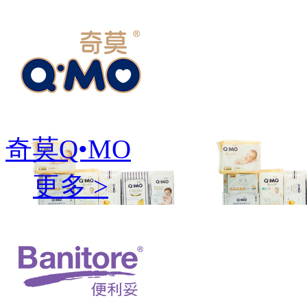
奇莫Q•MO
更多 >