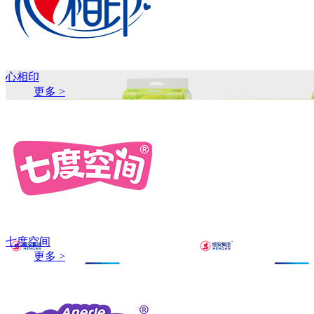
心相印
更多 >
七度空间
更多 >