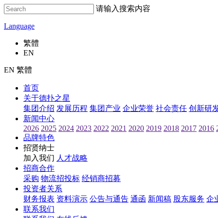
请输入搜索内容
Language
繁體
EN
EN 繁體
首页
关于德扑之星
集团介绍
发展历程
集团产业
企业荣誉
社会责任
创新研
新闻中心
2026
2025
2024
2023
2022
2021
2020
2019
2018
2017
2016
品牌特色
招贤纳士
加入我们
人才战略
招商合作
采购
物流招投标
经销商招募
投资者关系
财务报表
资料演示
公告与通告
通函
新闻稿
股东服务
企
联系我们