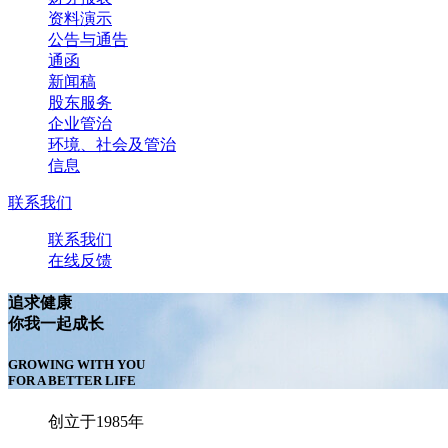
资料演示
公告与通告
通函
新闻稿
股东服务
企业管治
环境、社会及管治
信息
联系我们
联系我们
在线反馈
追求健康
你我一起成长
GROWING WITH YOU
FOR A BETTER LIFE
创立于1985年