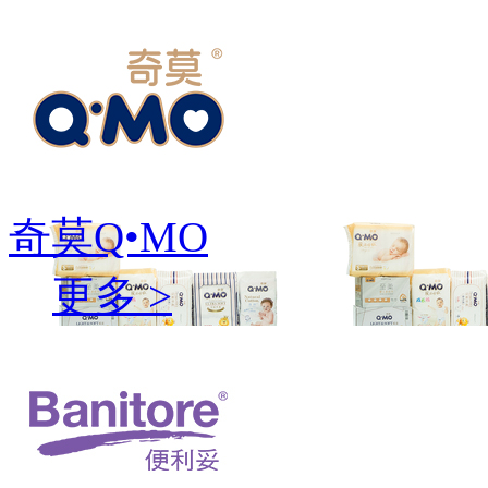
奇莫Q•MO
更多 >