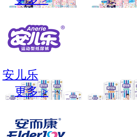
安儿乐
更多 >