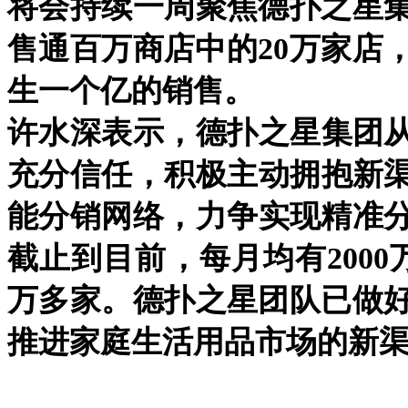
将会持续一周聚焦德扑之星集团
售通百万商店中的20万家店
生一个亿的销售。
许水深表示，德扑之星集团
充分信任，积极主动拥抱新
能分销网络，力争实现精准分
截止到目前，每月均有
200
万多家。德扑之星团队已做好充
推进家庭生活用品市场的新