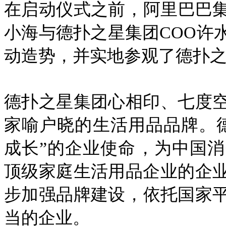
在启动仪式之前，阿里巴巴
小海与德扑之星集团
COO许
动造势，并实地参观了德
德扑之星集团心相印、七度空
家喻户晓的生活用品品牌。
成长”的企业使命，为中国
顶级家庭生活用品企业的企业愿景
步加强品牌建设，依托国家平
当的企业。