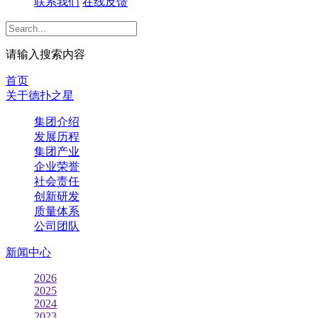
联系我们
在线反馈
请输入搜索内容
首页
关于德扑之星
集团介绍
发展历程
集团产业
企业荣誉
社会责任
创新研发
质量体系
公司团队
新闻中心
2026
2025
2024
2023