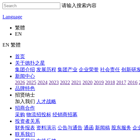
请输入搜索内容
Language
繁體
EN
EN 繁體
首页
关于德扑之星
集团介绍
发展历程
集团产业
企业荣誉
社会责任
创新研
新闻中心
2026
2025
2024
2023
2022
2021
2020
2019
2018
2017
2016
品牌特色
招贤纳士
加入我们
人才战略
招商合作
采购
物流招投标
经销商招募
投资者关系
财务报表
资料演示
公告与通告
通函
新闻稿
股东服务
企
联系我们