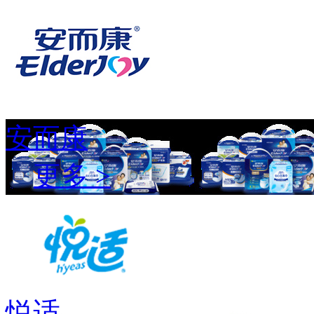
安而康
更多 >
悦适