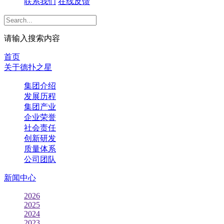
联系我们
在线反馈
请输入搜索内容
首页
关于德扑之星
集团介绍
发展历程
集团产业
企业荣誉
社会责任
创新研发
质量体系
公司团队
新闻中心
2026
2025
2024
2023