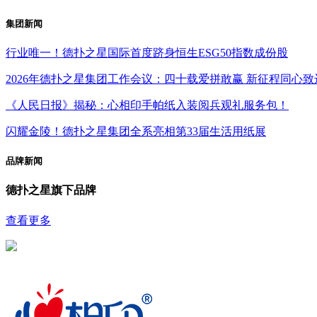
集团新闻
行业唯一！德扑之星国际首度跻身恒生ESG50指数成份股
2026年德扑之星集团工作会议：四十载爱拼敢赢 新征程同心致
《人民日报》揭秘：心相印手帕纸入装阅兵观礼服务包！
闪耀金陵！德扑之星集团全系亮相第33届生活用纸展
品牌新闻
德扑之星旗下品牌
查看更多