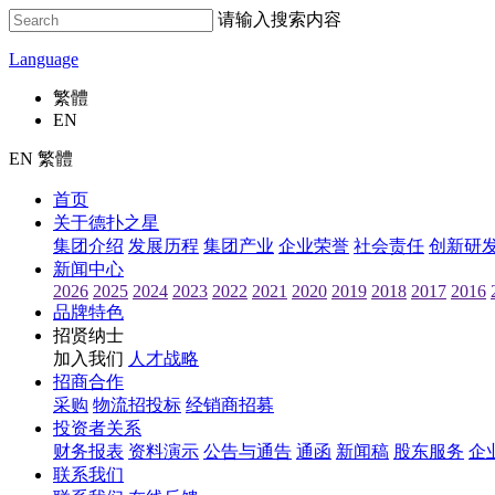
请输入搜索内容
Language
繁體
EN
EN 繁體
首页
关于德扑之星
集团介绍
发展历程
集团产业
企业荣誉
社会责任
创新研
新闻中心
2026
2025
2024
2023
2022
2021
2020
2019
2018
2017
2016
品牌特色
招贤纳士
加入我们
人才战略
招商合作
采购
物流招投标
经销商招募
投资者关系
财务报表
资料演示
公告与通告
通函
新闻稿
股东服务
企
联系我们