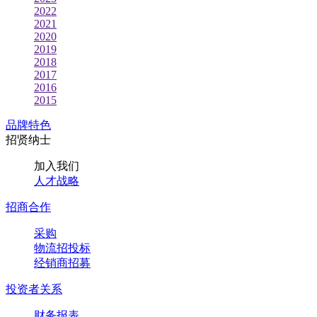
2022
2021
2020
2019
2018
2017
2016
2015
品牌特色
招贤纳士
加入我们
人才战略
招商合作
采购
物流招投标
经销商招募
投资者关系
财务报表