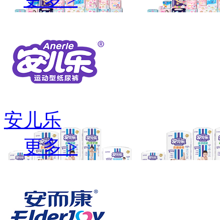
安儿乐
更多 >