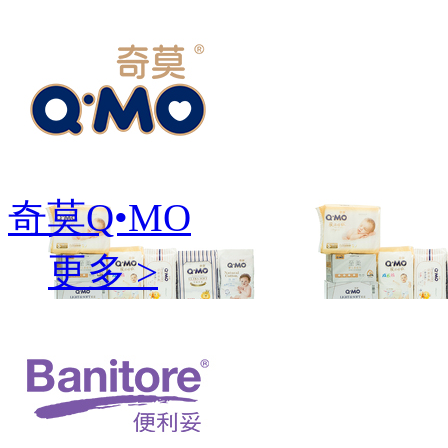
奇莫Q•MO
更多 >