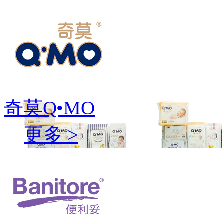
奇莫Q•MO
更多 >