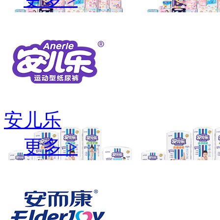
安儿乐
更多 >