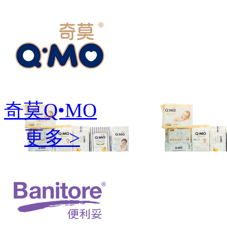
奇莫Q•MO
更多 >