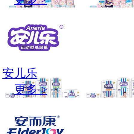
安儿乐
更多 >