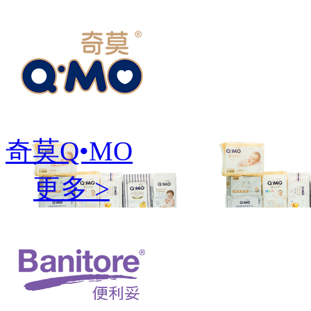
奇莫Q•MO
更多 >