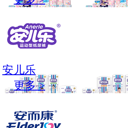
安儿乐
更多 >