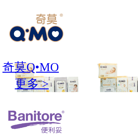
奇莫Q•MO
更多 >