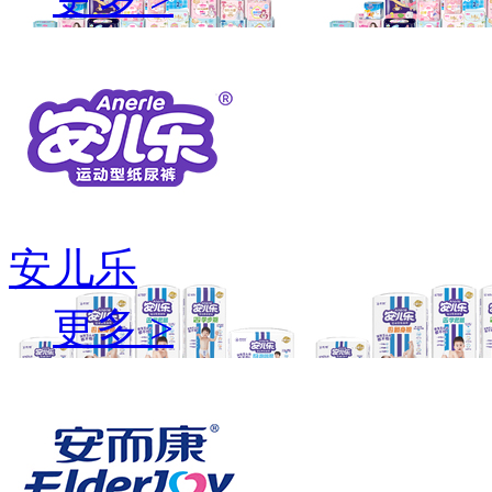
安儿乐
更多 >