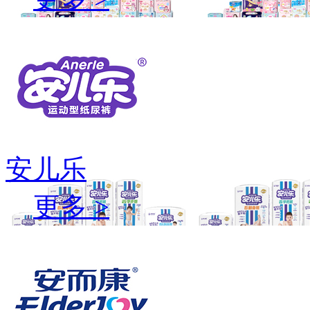
安儿乐
更多 >