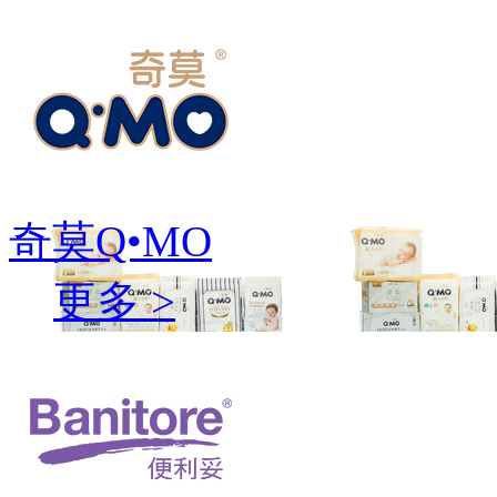
奇莫Q•MO
更多 >