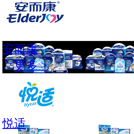
安而康
更多 >
悦适