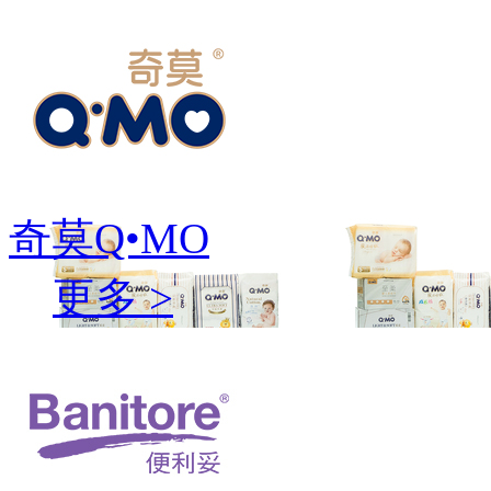
奇莫Q•MO
更多 >