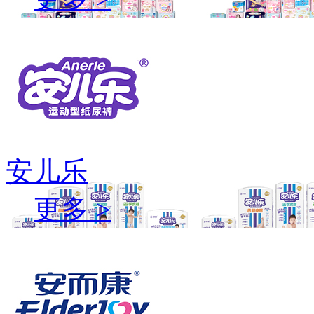
安儿乐
更多 >