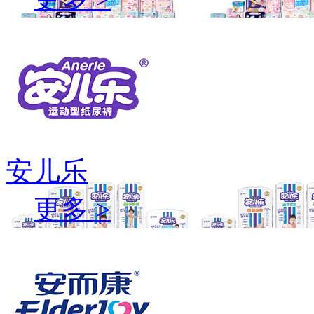
安儿乐
更多 >