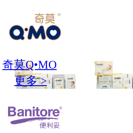
奇莫Q•MO
更多 >