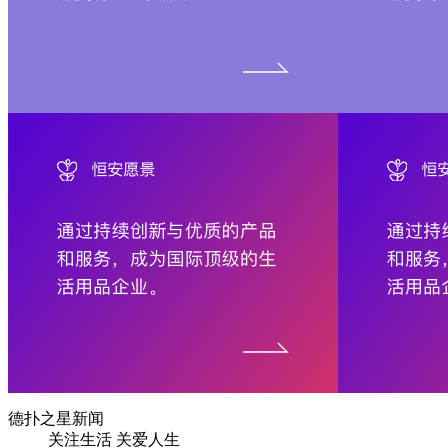
德扑之星新闻
关注生活 关爱人生