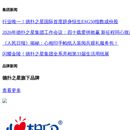
集团新闻
行业唯一！德扑之星国际首度跻身恒生ESG50指数成份股
2026年德扑之星集团工作会议：四十载爱拼敢赢 新征程同心致
《人民日报》揭秘：心相印手帕纸入装阅兵观礼服务包！
闪耀金陵！德扑之星集团全系亮相第33届生活用纸展
品牌新闻
德扑之星旗下品牌
查看更多