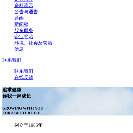
资料演示
公告与通告
通函
新闻稿
股东服务
企业管治
环境、社会及管治
信息
联系我们
联系我们
在线反馈
追求健康
你我一起成长
GROWING WITH YOU
FOR A BETTER LIFE
创立于1985年