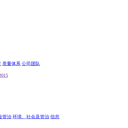
发
质量体系
公司团队
2015
业管治
环境、社会及管治
信息