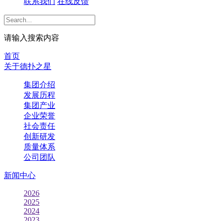
联系我们
在线反馈
请输入搜索内容
首页
关于德扑之星
集团介绍
发展历程
集团产业
企业荣誉
社会责任
创新研发
质量体系
公司团队
新闻中心
2026
2025
2024
2023