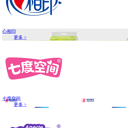
心相印
更多 >
七度空间
更多 >