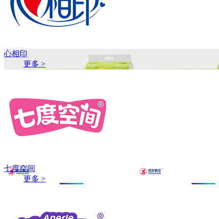
心相印
更多 >
七度空间
更多 >