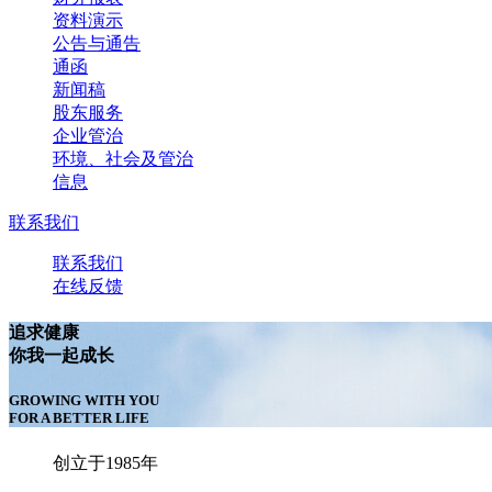
资料演示
公告与通告
通函
新闻稿
股东服务
企业管治
环境、社会及管治
信息
联系我们
联系我们
在线反馈
追求健康
你我一起成长
GROWING WITH YOU
FOR A BETTER LIFE
创立于1985年