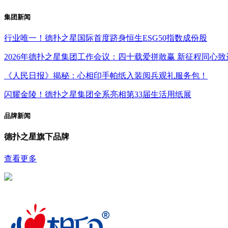
集团新闻
行业唯一！德扑之星国际首度跻身恒生ESG50指数成份股
2026年德扑之星集团工作会议：四十载爱拼敢赢 新征程同心致
《人民日报》揭秘：心相印手帕纸入装阅兵观礼服务包！
闪耀金陵！德扑之星集团全系亮相第33届生活用纸展
品牌新闻
德扑之星旗下品牌
查看更多